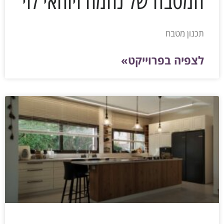
המטבח של נחמה ויוחאי לוי
תכנון מטבח
לצפיה בפרוייקט»